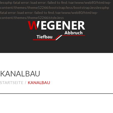
lessphp fatal error: load error: failed to find /var/www/web80/html/wp-
content/themes/theme52266/bootstrap/less/bootstrap.lesslessphp
fatal error: load error: failed to find /var/www/web80/html/wp-
content/themes/theme52266/style.less
KANALBAU
STARTSEITE
KANALBAU